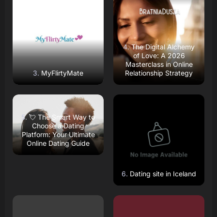
Read Review
Read Review
Open Website
Open Website
The Digital Alchemy
of Love: A 2026
Masterclass in Online
MyFlirtyMate
Relationship Strategy
Read Review
Read Review
Open Website
Open Website
💘 The Smart Way to
Choose a Dating
Platform: Your Ultimate
Online Dating Guide
Dating site in Iceland
Read Review
Read Review
Open Website
Open Website