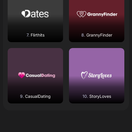
Flirthits
GrannyFinder
Read Review
Read Review
Open Website
Open Website
CasualDating
StoryLoves