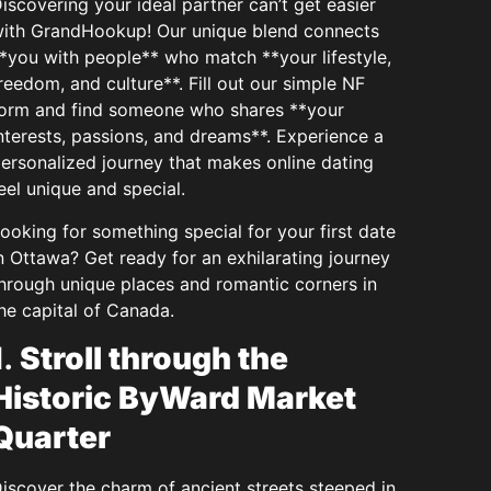
iscovering your ideal partner can’t get easier
ith GrandHookup! Our unique blend connects
*you with people** who match **your lifestyle,
reedom, and culture**. Fill out our simple NF
orm and find someone who shares **your
nterests, passions, and dreams**. Experience a
ersonalized journey that makes online dating
eel unique and special.
ooking for something special for your first date
n Ottawa? Get ready for an exhilarating journey
hrough unique places and romantic corners in
he capital of Canada.
1.
Stroll through the
Historic ByWard Market
Quarter
iscover the charm of ancient streets steeped in