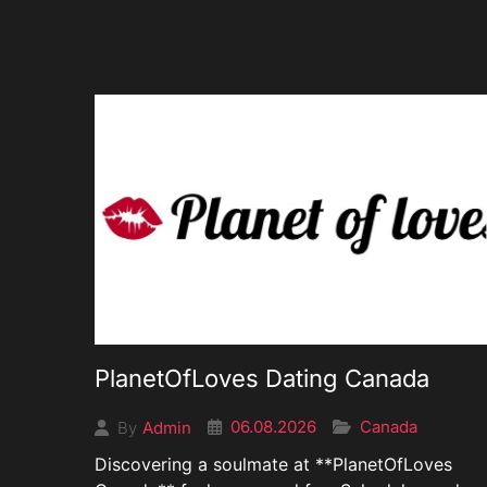
PlanetOfLoves Dating Canada
06.08.2026
Canada
Admin
By
Discovering a soulmate at **PlanetOfLoves