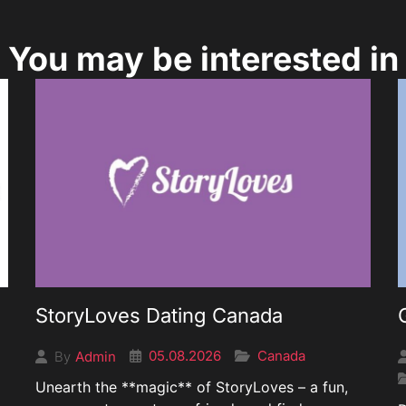
You may be interested in
StoryLoves Dating Canada
05.08.2026
Canada
Admin
By
Unearth the **magic** of StoryLoves – a fun,