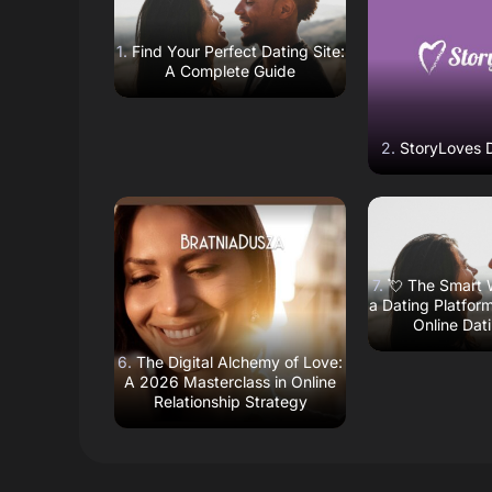
Open Website
Open W
Find Your Perfect Dating Site:
A Complete Guide
StoryLoves 
Read Review
Read R
Open Website
Open W
💘 The Smart 
a Dating Platform
Online Dat
The Digital Alchemy of Love:
A 2026 Masterclass in Online
Relationship Strategy