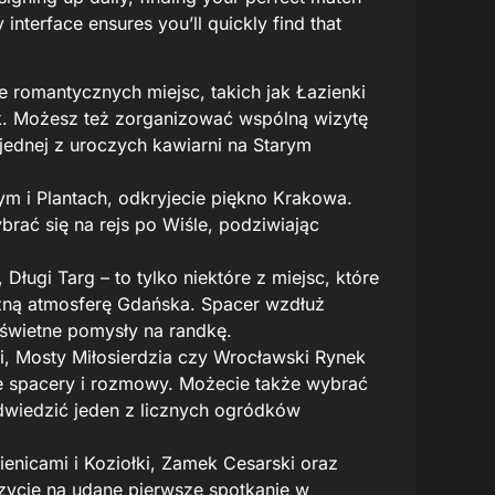
interface ensures you’ll quickly find that
le romantycznych miejsc, takich jak Łazienki
nik. Możesz też zorganizować wspólną wizytę
ednej z uroczych kawiarni na Starym
 i Plantach, odkryjecie piękno Krakowa.
rać się na rejs po Wiśle, podziwiając
Długi Targ – to tylko niektóre z miejsc, które
zną atmosferę Gdańska. Spacer wzdłuż
 świetne pomysły na randkę.
, Mosty Miłosierdzia czy Wrocławski Rynek
e spacery i rozmowy. Możecie także wybrać
odwiedzić jeden z licznych ogródków
enicami i Koziołki, Zamek Cesarski oraz
zycje na udane pierwsze spotkanie w