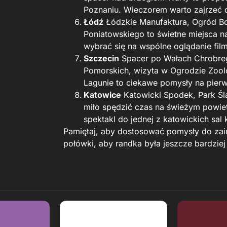
Poznaniu. Wieczorem warto zajrzeć 
Łódź
Łódzkie Manufaktura, Ogród Bot
Poniatowskiego to świetne miejsca 
wybrać się na wspólne oglądanie film
Szczecin
Spacer po Wałach Chrobre
Pomorskich, wizyta w Ogrodzie Zoolo
Lagunie to ciekawe pomysły na pier
Katowice
Katowicki Spodek, Park Ślą
miło spędzić czas na świeżym powiet
spektakl do jednej z katowickich sal
Pamiętaj, aby dostosować pomysły do zaint
połówki, aby randka była jeszcze bardzie
eview
Read Review
Read