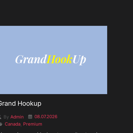
Grand Hookup
08.07.2026
Admin
By
Canada
Premium
,