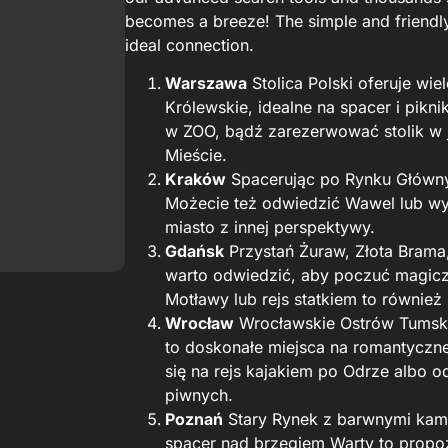
becomes a breeze! The simple and friendly 
ideal connection.
Warszawa
Stolica Polski oferuje wie
Królewskie, idealne na spacer i pik
w ZOO, bądź zarezerwować stolik w j
Mieście.
Kraków
Spacerując po Rynku Głównym
Możecie też odwiedzić Wawel lub wyb
miasto z innej perspektywy.
Gdańsk
Przystań Żuraw, Złota Brama, 
warto odwiedzić, aby poczuć magic
Motławy lub rejs statkiem to również
Wrocław
Wrocławskie Ostrów Tumski
to doskonałe miejsca na romantyczn
się na rejs kajakiem po Odrze albo 
piwnych.
Poznań
Stary Rynek z barwnymi kami
spacer nad brzegiem Warty to propo