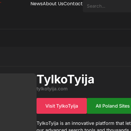
News
About Us
Contact
TylkoTyija
tylkotyija.com
Visit TylkoTyija
All Poland Sites
TylkoTyija is an innovative platform that l
our advanced search tools and thousands s