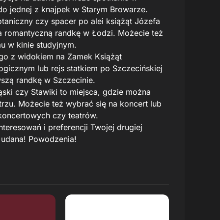
do jednej z knajpek w Starym Browarze.
aniczny czy spacer po alei książąt Józefa
na romantyczną randkę w Łodzi. Możecie też
u w kinie studyjnym.
go z widokiem na Zamek Książąt
gicznym lub rejs statkiem po Szczecińskiej
wszą randkę w Szczecinie.
ski czy Stawiki to miejsca, gdzie można
rzu. Możecie też wybrać się na koncert lub
 koncertowych czy teatrów.
eresowań i preferencji Twojej drugiej
j udana! Powodzenia!
 Review
Read Review