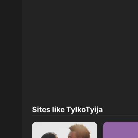
Sites like
TylkoTyija
Read Review
Read R