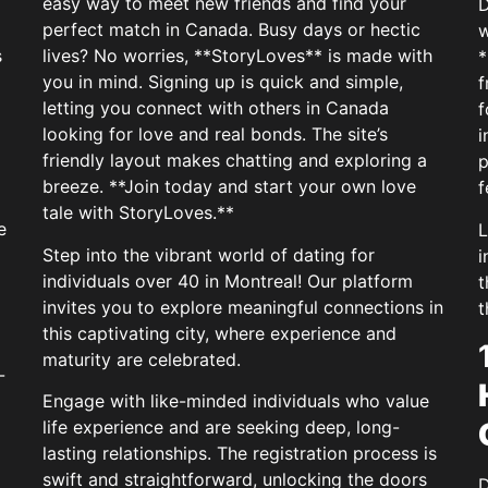
easy way to meet new friends and find your
D
perfect match in Canada. Busy days or hectic
w
s
lives? No worries, **StoryLoves** is made with
*
you in mind. Signing up is quick and simple,
f
letting you connect with others in Canada
f
looking for love and real bonds. The site’s
i
friendly layout makes chatting and exploring a
p
breeze. **Join today and start your own love
f
tale with StoryLoves.**
e
L
Step into the vibrant world of dating for
i
individuals over 40 in Montreal! Our platform
t
invites you to explore meaningful connections in
t
this captivating city, where experience and
maturity are celebrated.
-
Engage with like-minded individuals who value
life experience and are seeking deep, long-
lasting relationships. The registration process is
swift and straightforward, unlocking the doors
D