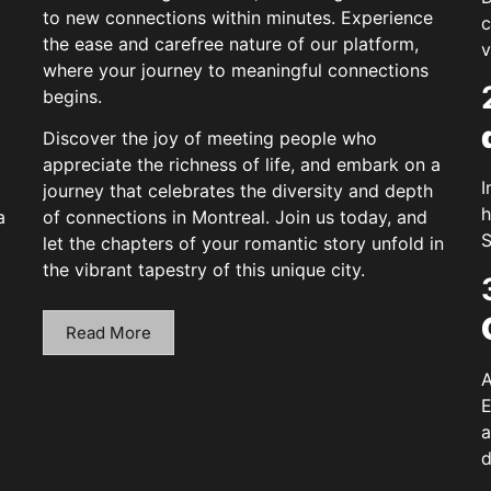
to new connections within minutes. Experience
c
the ease and carefree nature of our platform,
v
where your journey to meaningful connections
begins.
Discover the joy of meeting people who
appreciate the richness of life, and embark on a
I
journey that celebrates the diversity and depth
h
a
of connections in Montreal. Join us today, and
S
let the chapters of your romantic story unfold in
the vibrant tapestry of this unique city.
Read More
A
E
a
d