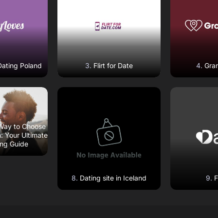
ebsite
Open Website
Open 
Dating Poland
Flirt for Date
Gra
eview
Read Review
Read
ebsite
Open Website
Open 
Way to Choose
: Your Ultimate
ing Guide
Dating site in Iceland
F