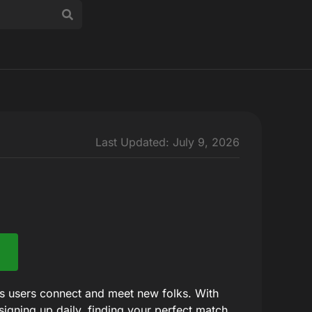
Last Updated: July 9, 2026
ets users connect and meet new folks. With
igning up daily, finding your perfect match