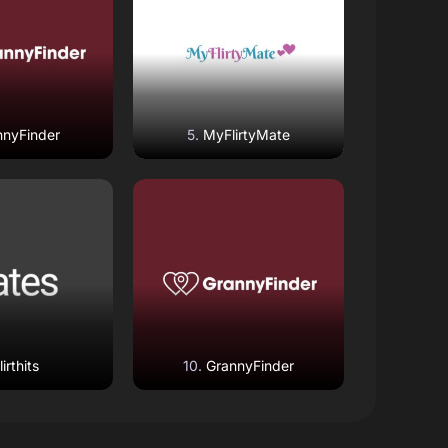
Website
Open Website
nnyFinder
MyFlirtyMate
 Review
Read Review
Website
Open Website
lirthits
GrannyFinder